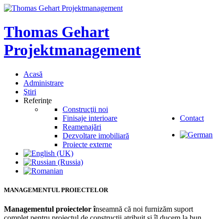
Thomas
Gehart
Projektmanagement
Acasă
Administrare
Ştiri
Referinţe
Construcţii noi
Finisaje interioare
Contact
Reamenajări
Dezvoltare imobiliară
Proiecte externe
MANAGEMENTUL
PROIECTELOR
Managementul proiectelor î
nseamnă că noi furnizăm suport
complet pentru proiectul de construcţii atribuit şi îl ducem la bun