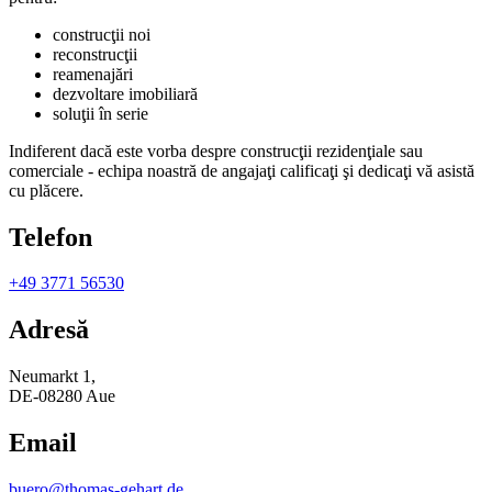
construcţii noi
reconstrucţii
reamenajări
dezvoltare imobiliară
soluţii în serie
Indiferent dacă este vorba despre construcţii rezidenţiale sau
comerciale - echipa noastră de angajaţi calificaţi şi dedicaţi vă asistă
cu plăcere.
Telefon
+49 3771 56530
Adresă
Neumarkt 1,
DE-08280 Aue
Email
buero@thomas-gehart.de