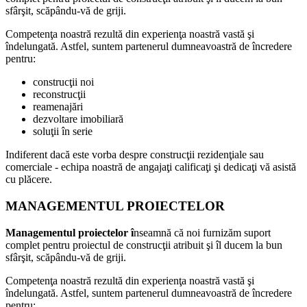
sfârşit, scăpându-vă de griji.
Competenţa noastră rezultă din experienţa noastră vastă şi
îndelungată. Astfel, suntem partenerul dumneavoastră de încredere
pentru:
construcţii noi
reconstrucţii
reamenajări
dezvoltare imobiliară
soluţii în serie
Indiferent dacă este vorba despre construcţii rezidenţiale sau
comerciale - echipa noastră de angajaţi calificaţi şi dedicaţi vă asistă
cu plăcere.
MANAGEMENTUL
PROIECTELOR
Managementul proiectelor î
nseamnă că noi furnizăm suport
complet pentru proiectul de construcţii atribuit şi îl ducem la bun
sfârşit, scăpându-vă de griji.
Competenţa noastră rezultă din experienţa noastră vastă şi
îndelungată. Astfel, suntem partenerul dumneavoastră de încredere
pentru: