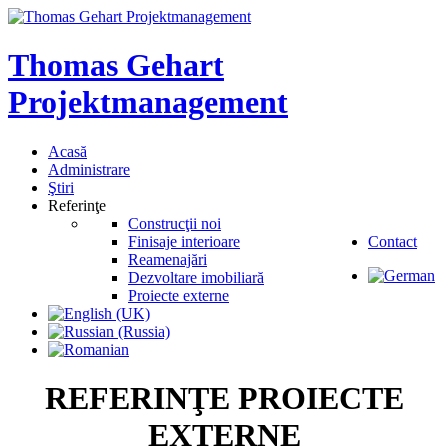
Thomas
Gehart
Projektmanagement
Acasă
Administrare
Ştiri
Referinţe
Construcţii noi
Finisaje interioare
Contact
Reamenajări
Dezvoltare imobiliară
Proiecte externe
REFERINŢE
PROIECTE
EXTERNE