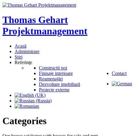
Thomas
Gehart
Projektmanagement
Acasă
Administrare
Ştiri
Referinţe
Construcţii noi
Finisaje interioare
Contact
Reamenajări
Dezvoltare imobiliară
Proiecte externe
Categories
Our house catalogue with houses for sale and rent.